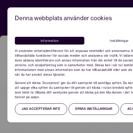
Denna webbplats använder cookies
Om Actcom
Vad 
Information
Inställningar
Vi använder enhetsidentifierare för att anpassa innehållet och annonserna ti
Google Ads
tillhandahålla funktioner för sociala medier och analysera vår trafik. Vi vidar
även sådana identifierare och annan information från din enhet till de socia
annons- och analysföretag som vi samarbetar med. Dessa kan i sin tur komb
informationen med annan information som du har tillhandahållit eller som de 
när du har använt deras tjänster.
Genom att klicka
”Acceptera”
ger du ditt samtycke till samtliga syften. Du ka
att uppge vilka syften du samtycker till genom att klicka i rutan bredvid syfte
som helst ta tillbaka ditt samtycke genom att klicka på den lilla ikonen i det
hörnet på sidan.
JAG ACCEPTERAR INTE
SPARA INSTÄLLNINGAR
AC