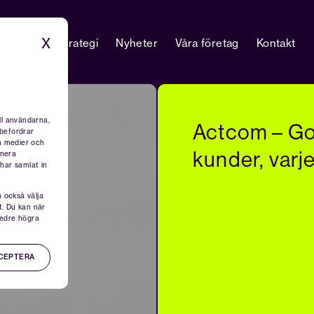
X
gör vi
Strategi
Nyheter
Våra företag
Kontakt
ll användarna,
Actcom – Go
ebefordrar
la medier och
kunder, varj
inera
har samlat in
n också välja
t. Du kan när
 nedre högra
CEPTERA